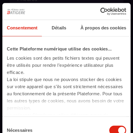
Consentement
Détails
À propos des cookies
Les Afghans : un peuple au
Cette Plateforme numérique utilise des cookies...
destin mouvementé
Les cookies sont des petits fichiers textes qui peuvent
14 heures
être utilisés pour rendre l’expérience utilisateur plus
efficace.
La loi stipule que nous ne pouvons stocker des cookies
sur votre appareil que s’ils sont strictement nécessaires
au fonctionnement de la présente Plateforme. Pour tous
les autres types de cookies, nous avons besoin de votre
permission.
Les enfants de l'exil
La présente Plateforme utilise différents types de
cookies. Certains cookies sont placés par les services
14 heures
Sélection
tiers qui apparaissent sur nos pages. À tout moment,
Nécessaires
du