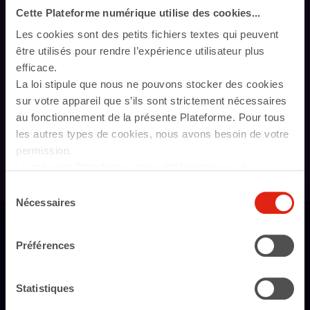
Cette Plateforme numérique utilise des cookies...
Comprendre et tester le
Les cookies sont des petits fichiers textes qui peuvent
vieillissement pour mieux
être utilisés pour rendre l’expérience utilisateur plus
adapter ses pratiques
efficace.
professionnelles
La loi stipule que nous ne pouvons stocker des cookies
14 heures
sur votre appareil que s’ils sont strictement nécessaires
au fonctionnement de la présente Plateforme. Pour tous
les autres types de cookies, nous avons besoin de votre
permission.
La présente Plateforme utilise différents types de
cookies. Certains cookies sont placés par les services
Sélection
tiers qui apparaissent sur nos pages. À tout moment,
Nécessaires
du
vous pouvez modifier ou retirer votre consentement.
consentement
En savoir plus sur qui nous sommes, comment vous
NOS AUTRES DOMAINES DES FORMATION
Préférences
Toutes nos thématiques
pouvez nous contacter et comment nous traitons les
données personnelles veuillez voir notre Politique de
protection de données.
Statistiques
Fort de son expérience, l’IH