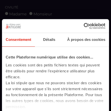
CIVILITÉ
Madame
Monsieur
NOM
Consentement
Détails
À propos des cookies
PRÉNOM
Cette Plateforme numérique utilise des cookies...
E-MAIL
Les cookies sont des petits fichiers textes qui peuvent
être utilisés pour rendre l’expérience utilisateur plus
efficace.
La loi stipule que nous ne pouvons stocker des cookies
TÉLÉPHONE
sur votre appareil que s’ils sont strictement nécessaires
au fonctionnement de la présente Plateforme. Pour tous
les autres types de cookies, nous avons besoin de votre
SOCIÉTÉ
permission.