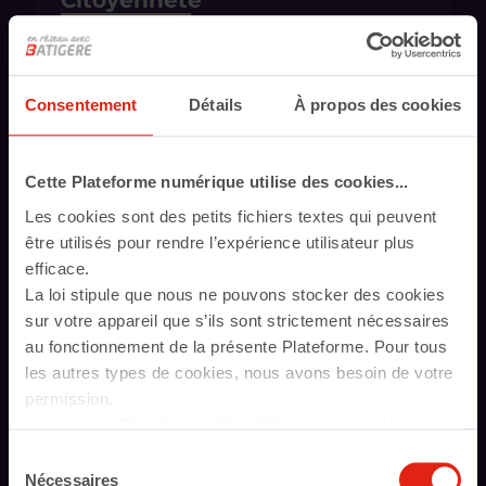
Citoyenneté
14 heures
Consentement
Détails
À propos des cookies
Cette Plateforme numérique utilise des cookies...
Assistant(e) de vie aux familles
- ADVF
Les cookies sont des petits fichiers textes qui peuvent
340 heures
être utilisés pour rendre l’expérience utilisateur plus
efficace.
La loi stipule que nous ne pouvons stocker des cookies
sur votre appareil que s’ils sont strictement nécessaires
au fonctionnement de la présente Plateforme. Pour tous
les autres types de cookies, nous avons besoin de votre
permission.
Attributions : aspects
La présente Plateforme utilise différents types de
juridiques du logement des
cookies. Certains cookies sont placés par les services
Sélection
étrangers
tiers qui apparaissent sur nos pages. À tout moment,
Nécessaires
du