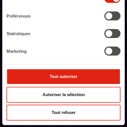
vous pouvez modifier ou retirer votre consentement.
7 heures
consentement
En savoir plus sur qui nous sommes, comment vous
Préférences
pouvez nous contacter et comment nous traitons les
données personnelles veuillez voir notre Politique de
protection de données.
Statistiques
Comprendre et agir sur la
Marketing
précarité énergétique
14 heures
Tout autoriser
Autoriser la sélection
Comprendre et tester le
Tout refuser
vieillissement pour mieux
adapter ses pratiques