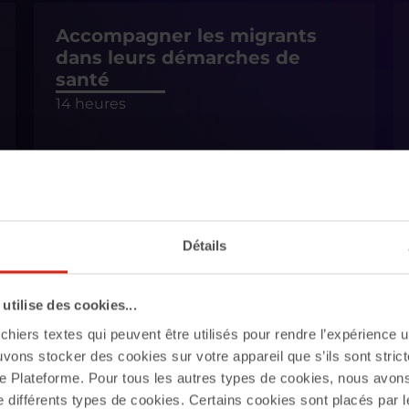
Accompagner les migrants
dans leurs démarches de
santé
14 heures
Aller vers : les défis d'une
Détails
rencontre
28 heures
tilise des cookies...
chiers textes qui peuvent être utilisés pour rendre l’expérience ut
uvons stocker des cookies sur votre appareil que s’ils sont stri
e Plateforme. Pour tous les autres types de cookies, nous avon
e différents types de cookies. Certains cookies sont placés par l