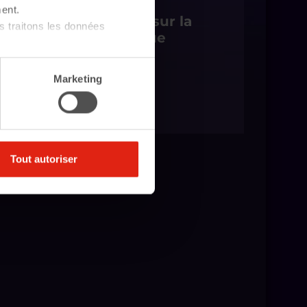
ent.
Comprendre et agir sur la
 traitons les données
précarité énergétique
14 heures
Marketing
Tout autoriser