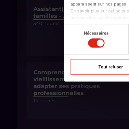
apparaissent sur nos pages. 
Assistant(e) de vie aux
En savoir plus sur qui nous
familles - ADVF
personnelles veuillez voir no
340 heures
Sélection
Nécessaires
du
consentement
Tout refuser
Comprendre et tester le
vieillissement pour mieux
adapter ses pratiques
professionnelles
14 heures