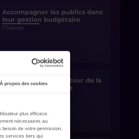
Accompagner les publics dans
leur gestion budgétaire
7 heures
Animer un atelier autour de la
À propos des cookies
vie en France et de la
Citoyenneté
14 heures
ilisateur plus efficace.
ctement nécessaires au
s besoin de votre permission.
es services tiers qui