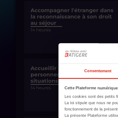
Accompagner l'étranger dans
la reconnaissance à son droit
au séjour
14 heures
Accueillir et accompagner des
Consentement
personnes connaissant des
situations addictives
14 heures
Cette Plateforme numérique u
Les cookies sont des petits fi
La loi stipule que nous ne po
fonctionnement de la présent
La présente Plateforme utilis