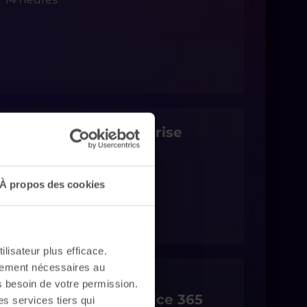
Communication de crise
7 heures
À propos des cookies
ilisateur plus efficace.
ctement nécessaires au
Découverte de
s besoin de votre permission.
l’environnement Office 365
es services tiers qui