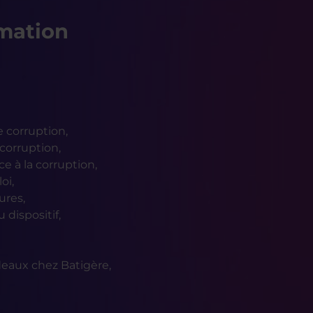
mation
 corruption,
 corruption,
e à la corruption,
oi,
ures,
 dispositif,
deaux chez Batigère,