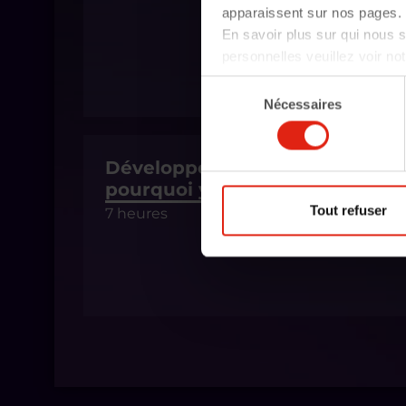
apparaissent sur nos pages. 
En savoir plus sur qui nous
personnelles veuillez voir no
Sélection
Nécessaires
du
consentement
Développement durable :
pourquoi y participer ?
Tout refuser
7 heures