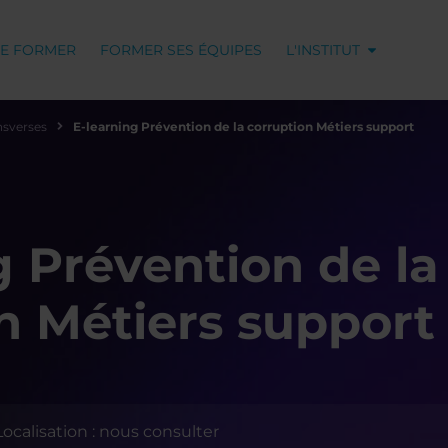
SE FORMER
FORMER SES ÉQUIPES
L'INSTITUT
sverses
E-learning Prévention de la corruption Métiers support
g Prévention de la
n Métiers support
Localisation : nous consulter