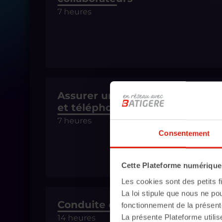
7 heures
Assurer un accueil physique
et téléphonique de qualité
7 heures
Consentement
Cette Plateforme numérique u
Les cookies sont des petits fi
La loi stipule que nous ne po
Conduite de réunion
fonctionnement de la présent
La présente Plateforme utilis
14 heures