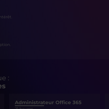
ntérêt.
ption.
e :
es
Administrateur Office 365
21 heures