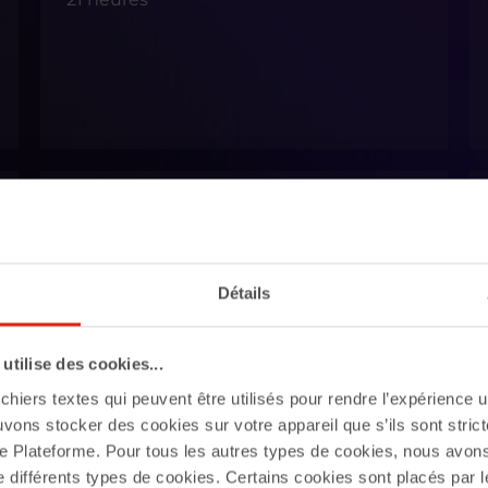
Cadrage et mise en œuvre de
plans d'actions opérationnels
14 heures
Détails
tilise des cookies...
chiers textes qui peuvent être utilisés pour rendre l’expérience ut
uvons stocker des cookies sur votre appareil que s’ils sont stri
Contexte du logement social
e Plateforme. Pour tous les autres types de cookies, nous avon
e différents types de cookies. Certains cookies sont placés par l
7 heures