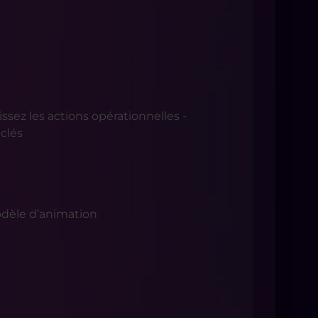
issez les actions opérationnelles -
 clés
modèle d’animation